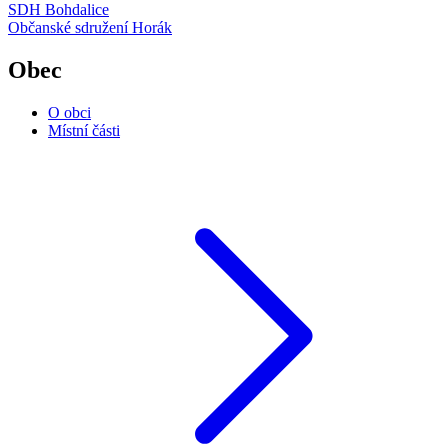
SDH Bohdalice
Občanské sdružení Horák
Obec
O obci
Místní části